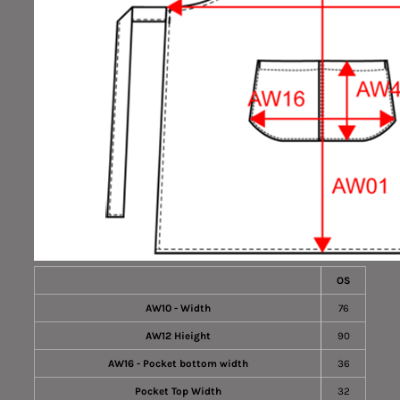
OS
AW10 - Width
76
AW12 Hieight
90
AW16 - Pocket bottom width
36
Pocket Top Width
32