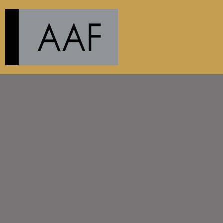
{CC} - {CN}
PRODUCTS
ABOUT
CONTACT
AANMELDEN
REGISTREER
MANDJE: 0 ITEM
CURRENCY: