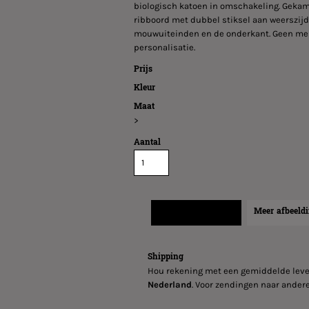
biologisch katoen in omschakeling. Gekamd
ribboord met dubbel stiksel aan weerszijd
mouwuiteinden en de onderkant. Geen merk
personalisatie.
Prijs
Kleur
Maat
>
Aantal
Verzend informatie
Meer afbeeld
Shipping
Hou rekening met een gemiddelde leve
Nederland
. Voor zendingen naar andere