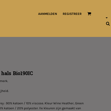
AANMELDEN
REGISTREER
 hals Bio190IC
 merk.
jheid.
Grey : 90% katoen / 10% viscose. Kleur Wine Heather, Green
% katoen / 20% polyester. lle kleuren zijn gemaakt van