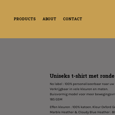
PRODUCTS
ABOUT
CONTACT
Uniseks t-shirt met ronde
No label : 100% personaliseerbaar naar uw
Verkrijgbaar in vele kleuren en maten.
Buisvormig model voor meer bewegingsvri
185 GSM
Effen kleuren : 100% katoen. Kleur Oxford 
Marble Heather & Cloudy Blue Heather : 80