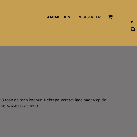
AANMELDEN
REGISTREER
t 3 toon op toon knopen. Nektape. Verstevigde naden op de
 rib. Wasbaar op 60°C