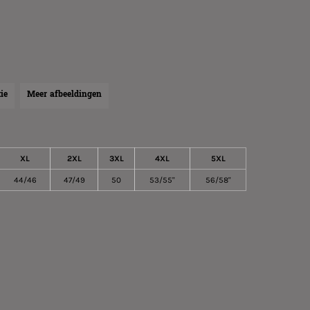
ie
Meer afbeeldingen
XL
2XL
3XL
4XL
5XL
44/46
47/49
50
53/55"
56/58"