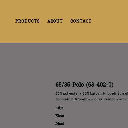
PRODUCTS
ABOUT
CONTACT
65/35 Polo (63-402-0)
65% polyester / 35% katoen. Knooplijst me
schouders. Kraag en mouwuiteinden in 1x1
Prijs
Kleur
Maat