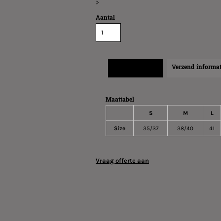
>
Aantal
Maatinformatie
Verzend informat
Maattabel
S
M
L
Size
35/37
38/40
41
Vraag offerte aan