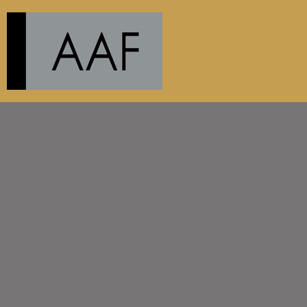
{CC} - {CN}
PRODUCTS
ABOUT
CONTACT
AANMELDEN
REGISTREER
MANDJE: 0 ITEM
CURRENCY: