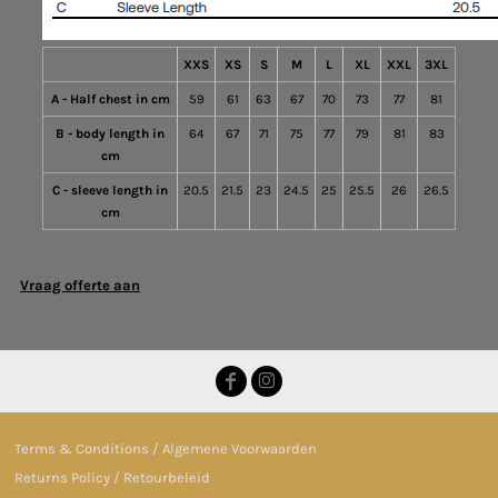
XXS
XS
S
M
L
XL
XXL
3XL
A - Half chest in cm
59
61
63
67
70
73
77
81
B - body length in
64
67
71
75
77
79
81
83
cm
C - sleeve length in
20.5
21.5
23
24.5
25
25.5
26
26.5
cm
Vraag offerte aan
Terms & Conditions / Algemene Voorwaarden
Returns Policy / Retourbeleid