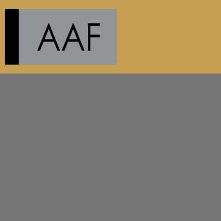
{CC} - {CN}
PRODUCTS
ABOUT
CONTACT
AANMELDEN
REGISTREER
MANDJE: 0 ITEM
CURRENCY: