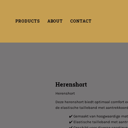
PRODUCTS
ABOUT
CONTACT
Herenshort
Herenshort
Deze herenshort biedt optimaal comfort en 
de elastische tailleband met aantrekkoordj
✔️ Gemaakt van hoogwaardige mat
✔️ Elastische tailleband met aant
✔️ Geschikt voor diverse sportieve