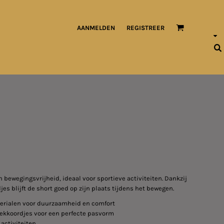
AANMELDEN
REGISTREER
bewegingsvrijheid, ideaal voor sportieve activiteiten. Dankzij
es blijft de short goed op zijn plaats tijdens het bewegen.
erialen voor duurzaamheid en comfort
rekkoordjes voor een perfecte pasvorm
 activiteiten