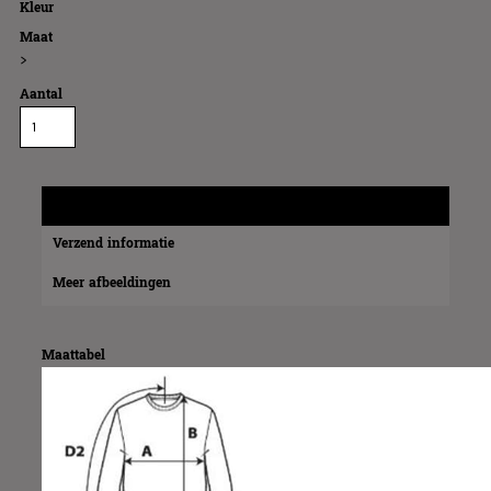
Kleur
Maat
>
Aantal
Maatinformatie
Verzend informatie
Meer afbeeldingen
Maattabel