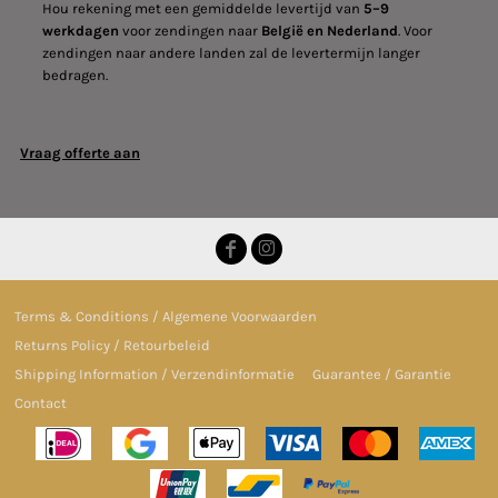
Hou rekening met een gemiddelde levertijd van
5–9
werkdagen
voor zendingen naar
België en Nederland
. Voor
zendingen naar andere landen zal de levertermijn langer
bedragen.
Vraag offerte aan
Terms & Conditions / Algemene Voorwaarden
Returns Policy / Retourbeleid
Shipping Information / Verzendinformatie
Guarantee / Garantie
Contact