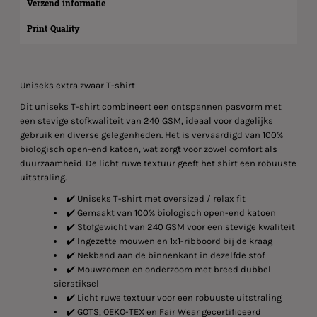
Verzend informatie
Print Quality
Uniseks extra zwaar T-shirt
Dit uniseks T-shirt combineert een ontspannen pasvorm met
een stevige stofkwaliteit van 240 GSM, ideaal voor dagelijks
gebruik en diverse gelegenheden. Het is vervaardigd van 100%
biologisch open-end katoen, wat zorgt voor zowel comfort als
duurzaamheid. De licht ruwe textuur geeft het shirt een robuuste
uitstraling.
✔️ Uniseks T-shirt met oversized / relax fit
✔️ Gemaakt van 100% biologisch open-end katoen
✔️ Stofgewicht van 240 GSM voor een stevige kwaliteit
✔️ Ingezette mouwen en 1x1-ribboord bij de kraag
✔️ Nekband aan de binnenkant in dezelfde stof
✔️ Mouwzomen en onderzoom met breed dubbel
sierstiksel
✔️ Licht ruwe textuur voor een robuuste uitstraling
✔️ GOTS, OEKO-TEX en Fair Wear gecertificeerd